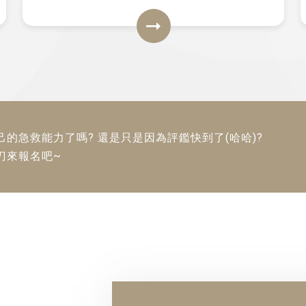
的急救能力了嗎? 還是只是因為評鑑快到了(哈哈)?
刀來報名吧~