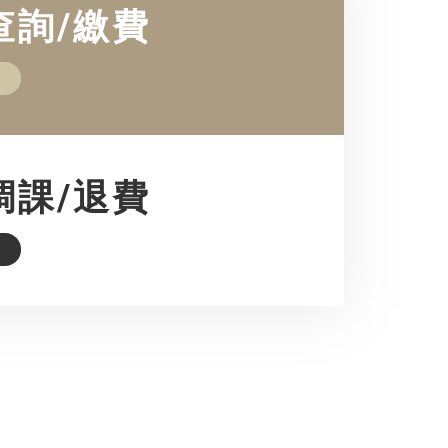
查詢/繳費
調課/退費