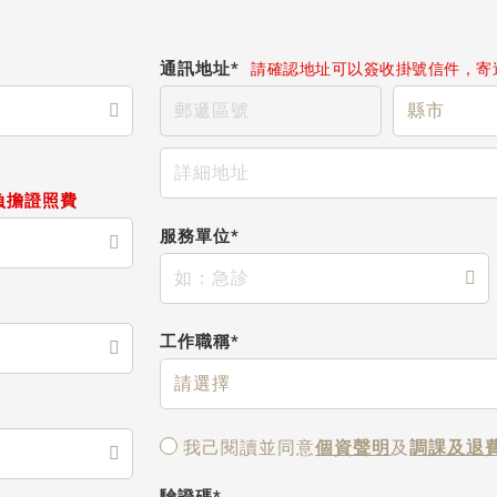
通訊地址*
請確認地址可以簽收掛號信件，寄
負擔證照費
服務單位*
工作職稱*
我己閱讀並同意
個資聲明
及
調課及退
驗證碼*