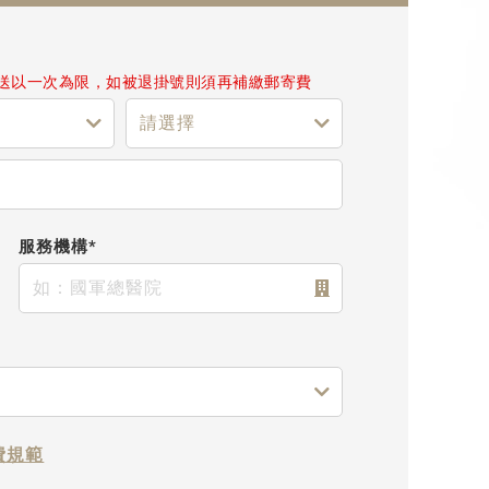
送以一次為限，如被退掛號則須再補繳郵寄費
服務機構*
費規範