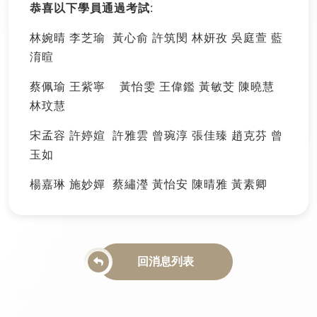
恭喜以下學員通過考試:
林婉晴
李芝瑜
黃心俞
許筑閔
林妍孜
吳庭萱
藍
淯暄
蔡佩瑜
王紫寧
黃怡雯
王偉鑑
黃敏芠
陳曉慧
林玟慧
宋孟容
許婷媗
許雅雲
曾琬淳
張佳臻
趙克芬
曾
玉如
楊嘉琳
施妙嬋
蔡繡瀅
黃怡安
陳晴雅
黃素卿
回消息列表