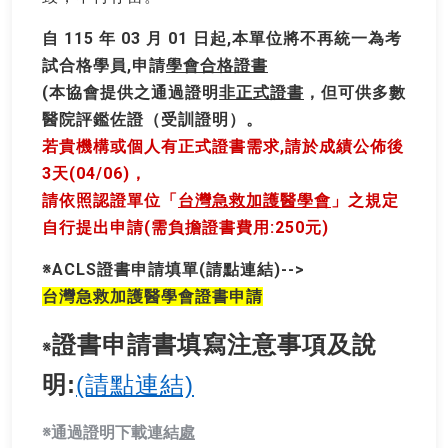
自 115 年 03 月 01 日起,本單位將不再統一為考
試合格學員,申請
學會合格證書
(本協會提供之通過證明
非正式證書
，但可供多數
醫院評鑑佐證（受訓證明）。
若貴機構或個人有正式證書需求,請於成績公佈後
3天(04/06)，
請依照認證單位「
台灣急救加護醫學會
」之規定
自行提出申請(需負擔證書費用:250元)
※ACLS證書申請填單(請點連結)-->
台灣急救加護醫學會證書申請
證書申請書填寫注意事項及說
※
明:
(請點連結)
※
通過證明下載連結
處