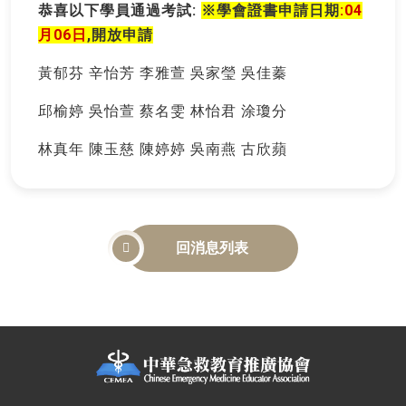
恭喜以下學員通過考試:
※
學會證書申請日期
:04
月06日
,開放申請
黃郁芬
辛怡芳
李雅萱
吳家瑩
吳佳蓁
邱榆婷
吳怡萱
蔡名雯
林怡君
涂瓊分
林真年
陳玉慈
陳婷婷
吳南燕
古欣蘋
回消息列表